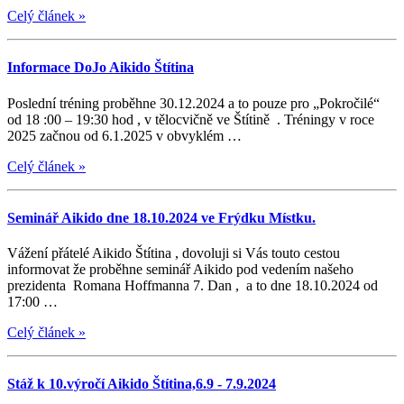
Celý článek
»
Informace DoJo Aikido Štítina
Poslední tréning proběhne 30.12.2024 a to pouze pro „Pokročilé“
od 18 :00 – 19:30 hod , v tělocvičně ve Štítině . Tréningy v roce
2025 začnou od 6.1.2025 v obvyklém …
Celý článek
»
Seminář Aikido dne 18.10.2024 ve Frýdku Místku.
Vážení přátelé Aikido Štítina , dovoluji si Vás touto cestou
informovat že proběhne seminář Aikido pod vedením našeho
prezidenta Romana Hoffmanna 7. Dan , a to dne 18.10.2024 od
17:00 …
Celý článek
»
Stáž k 10.výročí Aikido Štítina,6.9 - 7.9.2024