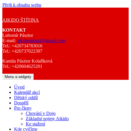
Přejít k obsahu webu
AIKIDO ŠTÍTINA
KONTAKT
Lubomír Pásztor
E-mail:
aikidostitina1@gmail.com
Tel.: +420734783016
Tel.: +420737022397
Kamila Pásztor Kolaříková
Tel.: +420604625201
Menu a widgety
Úvod
Kalendář akcí
Dětský oddíl
Dospělí
Pro členy
Chování v Dojo
Základní pojmy Aikido
Ke stažení
Kde cvičíme