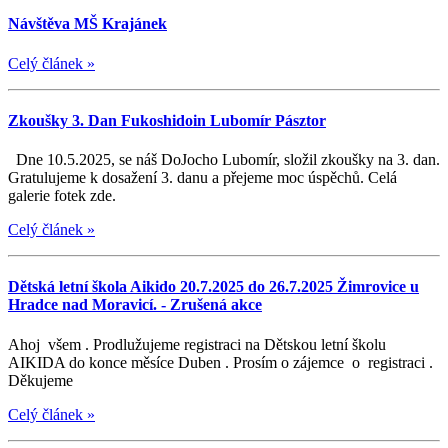
Návštěva MŠ Krajánek
Celý článek
»
Zkoušky 3. Dan Fukoshidoin Lubomír Pásztor
Dne 10.5.2025, se náš DoJocho Lubomír, složil zkoušky na 3. dan.
Gratulujeme k dosažení 3. danu a přejeme moc úspěchů. Celá
galerie fotek zde.
Celý článek
»
Dětská letní škola Aikido 20.7.2025 do 26.7.2025 Žimrovice u
Hradce nad Moravicí. - Zrušená akce
Ahoj všem . Prodlužujeme registraci na Dětskou letní školu
AIKIDA do konce měsíce Duben . Prosím o zájemce o registraci .
Děkujeme
Celý článek
»