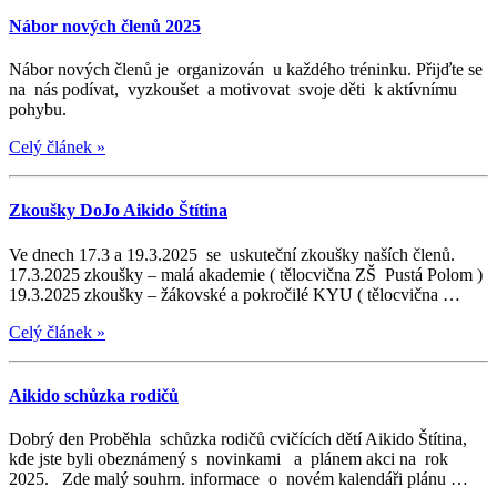
Nábor nových členů 2025
Nábor nových členů je organizován u každého tréninku. Přijďte se
na nás podívat, vyzkoušet a motivovat svoje děti k aktívnímu
pohybu.
Celý článek
»
Zkoušky DoJo Aikido Štítina
Ve dnech 17.3 a 19.3.2025 se uskuteční zkoušky naších členů.
17.3.2025 zkoušky – malá akademie ( tělocvična ZŠ Pustá Polom )
19.3.2025 zkoušky – žákovské a pokročilé KYU ( tělocvična …
Celý článek
»
Aikido schůzka rodičů
Dobrý den Proběhla schůzka rodičů cvičících dětí Aikido Štítina,
kde jste byli obeznámený s novinkami a plánem akci na rok
2025. Zde malý souhrn. informace o novém kalendáři plánu …