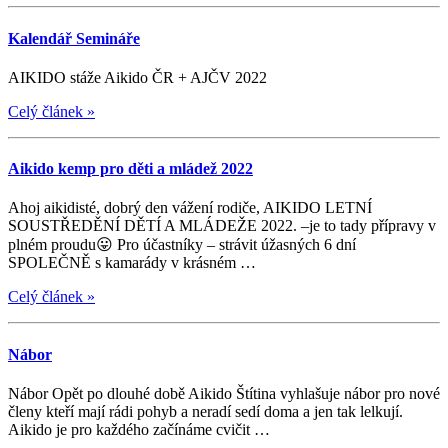
Kalendář Semináře
AIKIDO stáže Aikido ČR + AJČV 2022
Celý článek
»
Aikido kemp pro děti a mládež 2022
Ahoj aikidisté, dobrý den vážení rodiče, AIKIDO LETNÍ
SOUSTŘEDĚNÍ DĚTÍ A MLÁDEŽE 2022. –je to tady přípravy v
plném proudu😛 Pro účastníky – strávit úžasných 6 dní
SPOLEČNĚ s kamarády v krásném …
Celý článek
»
Nábor
Nábor Opět po dlouhé době Aikido Štítina vyhlašuje nábor pro nové
členy kteří mají rádi pohyb a neradí sedí doma a jen tak lelkují.
Aikido je pro každého začínáme cvičit …