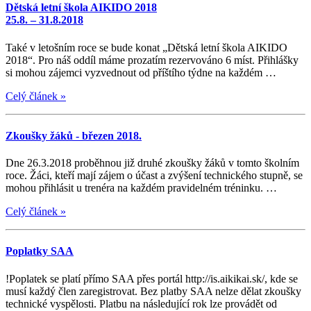
Dětská letní škola AIKIDO 2018
25.8. – 31.8.2018
Také v letošním roce se bude konat „Dětská letní škola AIKIDO
2018“. Pro náš oddíl máme prozatím rezervováno 6 míst. Přihlášky
si mohou zájemci vyzvednout od příštího týdne na každém …
Celý článek
»
Zkoušky žáků - březen 2018.
Dne 26.3.2018 proběhnou již druhé zkoušky žáků v tomto školním
roce. Žáci, kteří mají zájem o účast a zvýšení technického stupně, se
mohou přihlásit u trenéra na každém pravidelném tréninku. …
Celý článek
»
Poplatky SAA
!Poplatek se platí přímo SAA přes portál http://is.aikikai.sk/, kde se
musí každý člen zaregistrovat. Bez platby SAA nelze dělat zkoušky
technické vyspělosti. Platbu na následující rok lze provádět od