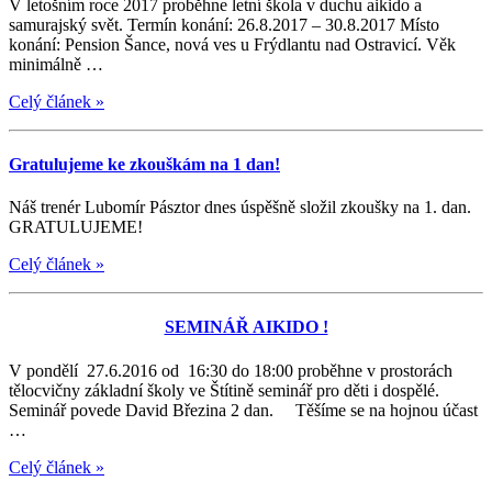
V letošním roce 2017 proběhne letní škola v duchu aikido a
samurajský svět. Termín konání: 26.8.2017 – 30.8.2017 Místo
konání: Pension Šance, nová ves u Frýdlantu nad Ostravicí. Věk
minimálně …
Celý článek
»
Gratulujeme ke zkouškám na 1 dan!
Náš trenér Lubomír Pásztor dnes úspěšně složil zkoušky na 1. dan.
GRATULUJEME!
Celý článek
»
SEMINÁŘ AIKIDO !
V pondělí 27.6.2016 od 16:30 do 18:00 proběhne v prostorách
tělocvičny základní školy ve Štítině seminář pro děti i dospělé.
Seminář povede David Březina 2 dan. Těšíme se na hojnou účast
…
Celý článek
»