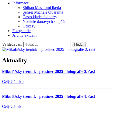
Informace
Shihan Masatomi Ikeda
Sensei Michele Quaranta
Často kladené dotazy
Nositelé danových stupňů
Odkazy
Fotogalerie
Archiv aktualit
Vyhledávání
Aktuality
Mikulášský trénink - prosinec 2025 - fotografie 2. část
Celý článek
»
Mikulášský trénink - prosinec 2025 - fotografie 1. část
Celý článek
»