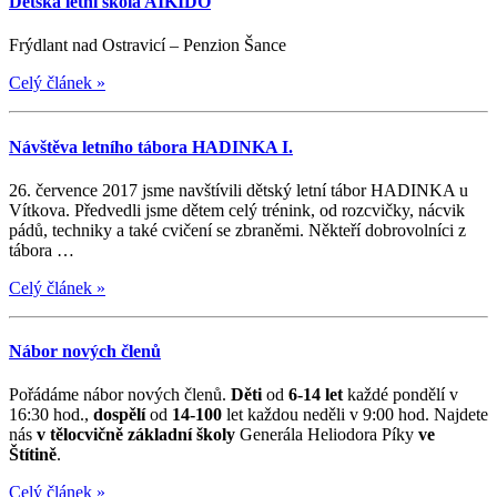
Dětská letní škola AIKIDO
Frýdlant nad Ostravicí – Penzion Šance
Celý článek
»
Návštěva letního tábora HADINKA I.
26. července 2017 jsme navštívili dětský letní tábor HADINKA u
Vítkova. Předvedli jsme dětem celý trénink, od rozcvičky, nácvik
pádů, techniky a také cvičení se zbraněmi. Někteří dobrovolníci z
tábora …
Celý článek
»
Nábor nových členů
Pořádáme nábor nových členů.
Děti
od
6-14 let
každé pondělí v
16:30 hod.,
dospělí
od
14-100
let každou neděli v 9:00 hod. Najdete
nás
v tělocvičně základní školy
Generála Heliodora Píky
ve
Štítině
.
Celý článek
»