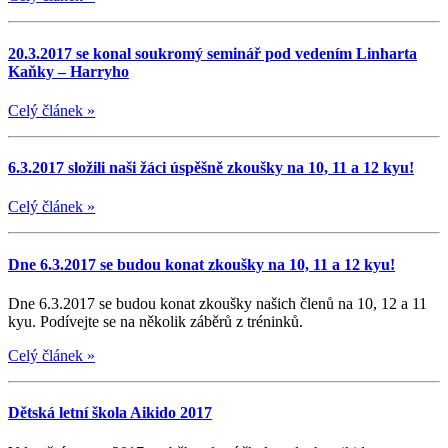
20.3.2017 se konal soukromý seminář pod vedením Linharta
Kaňky – Harryho
Celý článek
»
6.3.2017 složili naši žáci úspěšně zkoušky na 10, 11 a 12 kyu!
Celý článek
»
Dne 6.3.2017 se budou konat zkoušky na 10, 11 a 12 kyu!
Dne 6.3.2017 se budou konat zkoušky našich členů na 10, 12 a 11
kyu. Podívejte se na několik záběrů z tréninků.
Celý článek
»
Dětská letní škola Aikido 2017