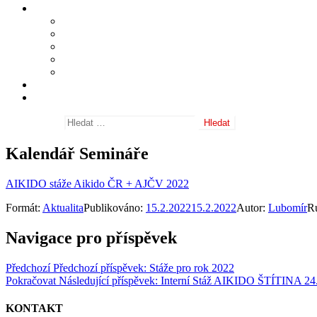
Informace
Shihan Masatomi Ikeda
Sensei Michele Quaranta
Často kladené dotazy
Nositelé danových stupňů
Odkazy
Fotogalerie
Archiv aktualit
Vyhledávání
Kalendář Semináře
AIKIDO stáže Aikido ČR + AJČV 2022
Formát:
Aktualita
Publikováno:
15.2.2022
15.2.2022
Autor:
Lubomír
R
Navigace pro příspěvek
Předchozí
Předchozí příspěvek:
Stáže pro rok 2022
Pokračovat
Následující příspěvek:
Interní Stáž AIKIDO ŠTÍTINA 24
KONTAKT