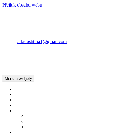
Přejít k obsahu webu
AIKIDO ŠTÍTINA
KONTAKT
Lubomír Pásztor
E-mail:
aikidostitina1@gmail.com
Tel.: +420734783016
Tel.: +420737022397
Kamila Pásztor Kolaříková
Tel.: +420604625201
Menu a widgety
Úvod
Kalendář akcí
Dětský oddíl
Dospělí
Pro členy
Chování v Dojo
Základní pojmy Aikido
Ke stažení
Kde cvičíme