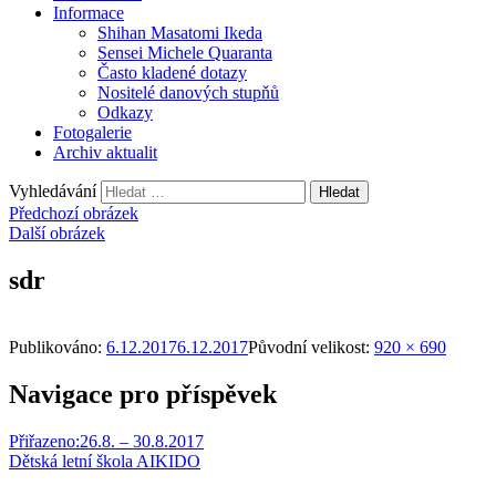
Informace
Shihan Masatomi Ikeda
Sensei Michele Quaranta
Často kladené dotazy
Nositelé danových stupňů
Odkazy
Fotogalerie
Archiv aktualit
Vyhledávání
Předchozí obrázek
Další obrázek
sdr
Publikováno:
6.12.2017
6.12.2017
Původní velikost:
920 × 690
Navigace pro příspěvek
Přiřazeno:
26.8. – 30.8.2017
Dětská letní škola AIKIDO