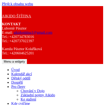
Přejít k obsahu webu
AIKIDO ŠTÍTINA
KONTAKT
Lubomír Pásztor
E-mail:
aikidostitina1@gmail.com
Tel.: +420734783016
Tel.: +420737022397
Kamila Pásztor Kolaříková
Tel.: +420604625201
Menu a widgety
Úvod
Kalendář akcí
Dětský oddíl
Dospělí
Pro členy
Chování v Dojo
Základní pojmy Aikido
Ke stažení
Kde cvičíme