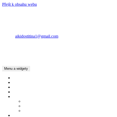
Přejít k obsahu webu
AIKIDO ŠTÍTINA
KONTAKT
Lubomír Pásztor
E-mail:
aikidostitina1@gmail.com
Tel.: +420734783016
Tel.: +420737022397
Kamila Pásztor Kolaříková
Tel.: +420604625201
Menu a widgety
Úvod
Kalendář akcí
Dětský oddíl
Dospělí
Pro členy
Chování v Dojo
Základní pojmy Aikido
Ke stažení
Kde cvičíme