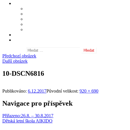
Informace
Shihan Masatomi Ikeda
Sensei Michele Quaranta
Často kladené dotazy
Nositelé danových stupňů
Odkazy
Fotogalerie
Archiv aktualit
Vyhledávání
Předchozí obrázek
Další obrázek
10-DSCN6816
Publikováno:
6.12.2017
Původní velikost:
920 × 690
Navigace pro příspěvek
Přiřazeno:
26.8. – 30.8.2017
Dětská letní škola AIKIDO