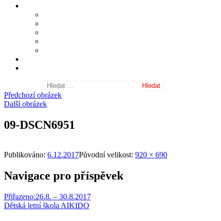
Informace
Shihan Masatomi Ikeda
Sensei Michele Quaranta
Často kladené dotazy
Nositelé danových stupňů
Odkazy
Fotogalerie
Archiv aktualit
Vyhledávání
Předchozí obrázek
Další obrázek
09-DSCN6951
Publikováno:
6.12.2017
Původní velikost:
920 × 690
Navigace pro příspěvek
Přiřazeno:
26.8. – 30.8.2017
Dětská letní škola AIKIDO