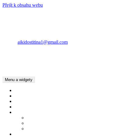
Přejít k obsahu webu
AIKIDO ŠTÍTINA
KONTAKT
Lubomír Pásztor
E-mail:
aikidostitina1@gmail.com
Tel.: +420734783016
Tel.: +420737022397
Kamila Pásztor Kolaříková
Tel.: +420604625201
Menu a widgety
Úvod
Kalendář akcí
Dětský oddíl
Dospělí
Pro členy
Chování v Dojo
Základní pojmy Aikido
Ke stažení
Kde cvičíme