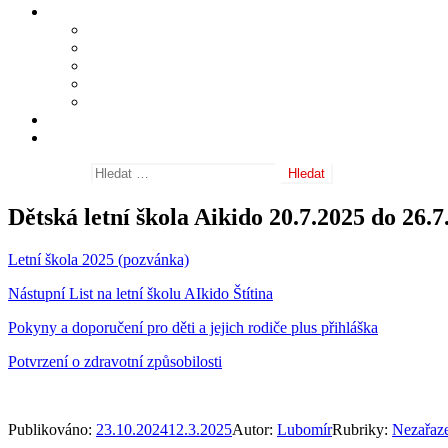
Informace
Shihan Masatomi Ikeda
Sensei Michele Quaranta
Často kladené dotazy
Nositelé danových stupňů
Odkazy
Fotogalerie
Archiv aktualit
Vyhledávání
Dětská letní škola Aikido 20.7.2025 do 26
Letní škola 2025 (pozvánka)
Nástupní List na letní školu AIkido Štítina
Pokyny a doporučení pro děti a jejich rodiče plus přihláška
Potvrzení o zdravotní způsobilosti
Publikováno:
23.10.2024
12.3.2025
Autor:
Lubomír
Rubriky:
Nezařaz