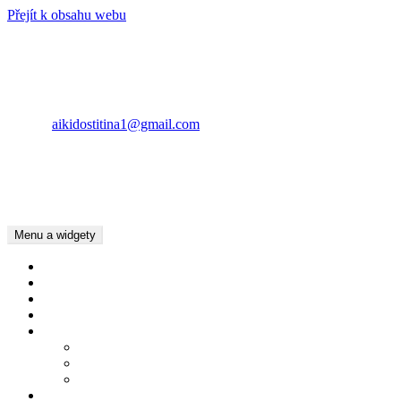
Přejít k obsahu webu
AIKIDO ŠTÍTINA
KONTAKT
Lubomír Pásztor
E-mail:
aikidostitina1@gmail.com
Tel.: +420734783016
Tel.: +420737022397
Kamila Pásztor Kolaříková
Tel.: +420604625201
Menu a widgety
Úvod
Kalendář akcí
Dětský oddíl
Dospělí
Pro členy
Chování v Dojo
Základní pojmy Aikido
Ke stažení
Kde cvičíme