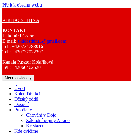
Přejít k obsahu webu
AIKIDO ŠTÍTINA
KONTAKT
Lubomír Pásztor
E-mail:
aikidostitina1@gmail.com
Tel.: +420734783016
Tel.: +420737022397
Kamila Pásztor Kolaříková
Tel.: +420604625201
Menu a widgety
Úvod
Kalendář akcí
Dětský oddíl
Dospělí
Pro členy
Chování v Dojo
Základní pojmy Aikido
Ke stažení
Kde cvičíme