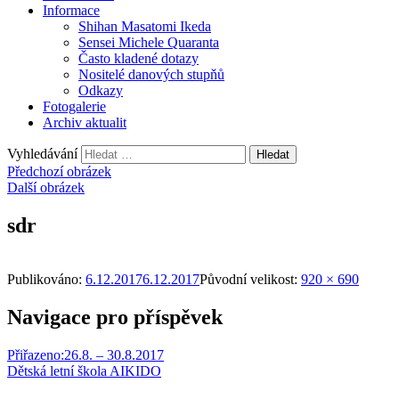
Informace
Shihan Masatomi Ikeda
Sensei Michele Quaranta
Často kladené dotazy
Nositelé danových stupňů
Odkazy
Fotogalerie
Archiv aktualit
Vyhledávání
Předchozí obrázek
Další obrázek
sdr
Publikováno:
6.12.2017
6.12.2017
Původní velikost:
920 × 690
Navigace pro příspěvek
Přiřazeno:
26.8. – 30.8.2017
Dětská letní škola AIKIDO