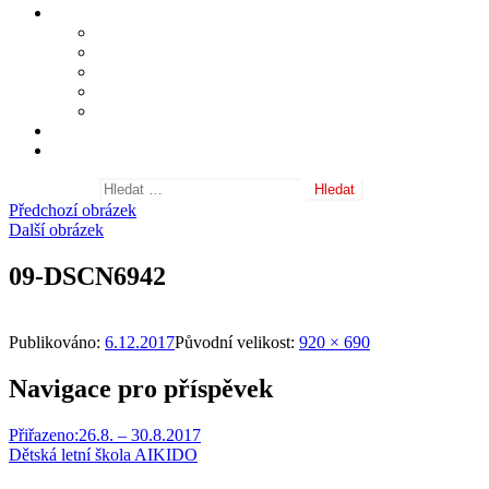
Informace
Shihan Masatomi Ikeda
Sensei Michele Quaranta
Často kladené dotazy
Nositelé danových stupňů
Odkazy
Fotogalerie
Archiv aktualit
Vyhledávání
Předchozí obrázek
Další obrázek
09-DSCN6942
Publikováno:
6.12.2017
Původní velikost:
920 × 690
Navigace pro příspěvek
Přiřazeno:
26.8. – 30.8.2017
Dětská letní škola AIKIDO