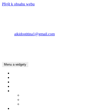
Přejít k obsahu webu
AIKIDO ŠTÍTINA
KONTAKT
Lubomír Pásztor
E-mail:
aikidostitina1@gmail.com
Tel.: +420734783016
Tel.: +420737022397
Kamila Pásztor Kolaříková
Tel.: +420604625201
Menu a widgety
Úvod
Kalendář akcí
Dětský oddíl
Dospělí
Pro členy
Chování v Dojo
Základní pojmy Aikido
Ke stažení
Kde cvičíme