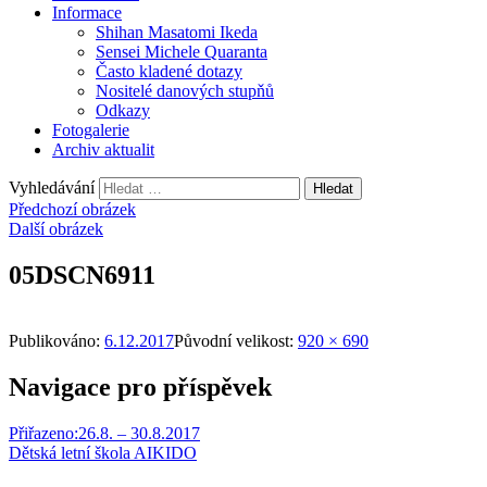
Informace
Shihan Masatomi Ikeda
Sensei Michele Quaranta
Často kladené dotazy
Nositelé danových stupňů
Odkazy
Fotogalerie
Archiv aktualit
Vyhledávání
Předchozí obrázek
Další obrázek
05DSCN6911
Publikováno:
6.12.2017
Původní velikost:
920 × 690
Navigace pro příspěvek
Přiřazeno:
26.8. – 30.8.2017
Dětská letní škola AIKIDO