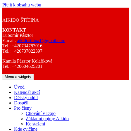
Přejít k obsahu webu
AIKIDO ŠTÍTINA
KONTAKT
Lubomír Pásztor
E-mail:
aikidostitina1@gmail.com
Tel.: +420734783016
Tel.: +420737022397
Kamila Pásztor Kolaříková
Tel.: +420604625201
Menu a widgety
Úvod
Kalendář akcí
Dětský oddíl
Dospělí
Pro členy
Chování v Dojo
Základní pojmy Aikido
Ke stažení
Kde cvičíme