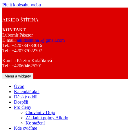
Přejít k obsahu webu
AIKIDO ŠTÍTINA
KONTAKT
Lubomír Pásztor
E-mail:
aikidostitina1@gmail.com
Tel.: +420734783016
Tel.: +420737022397
Kamila Pásztor Kolaříková
Tel.: +420604625201
Menu a widgety
Úvod
Kalendář akcí
Dětský oddíl
Dospělí
Pro členy
Chování v Dojo
Základní pojmy Aikido
Ke stažení
Kde cvičíme