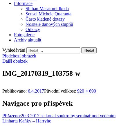
Informace
Shihan Masatomi Ikeda
Sensei Michele Quaranta
Často kladené dotazy
Nositelé danových stupňů
Odkazy
Fotogalerie
Archiv aktualit
Vyhledávání
Předchozí obrázek
Další obrázek
IMG_20170319_103758-w
Publikováno:
6.4.2017
Původní velikost:
920 × 690
Navigace pro příspěvek
Přiřazeno:
20.3.2017 se konal soukromý seminář pod vedením
Linharta Kaňky – Harryho