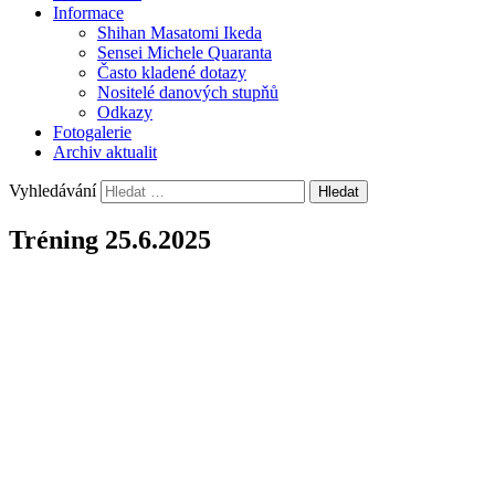
Informace
Shihan Masatomi Ikeda
Sensei Michele Quaranta
Často kladené dotazy
Nositelé danových stupňů
Odkazy
Fotogalerie
Archiv aktualit
Vyhledávání
Tréning 25.6.2025