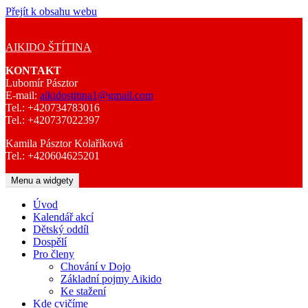
Přejít k obsahu webu
AIKIDO ŠTÍTINA
KONTAKT
Lubomír Pásztor
E-mail:
aikidostitina1@gmail.com
Tel.: +420734783016
Tel.: +420737022397
Kamila Pásztor Kolaříková
Tel.: +420604625201
Menu a widgety
Úvod
Kalendář akcí
Dětský oddíl
Dospělí
Pro členy
Chování v Dojo
Základní pojmy Aikido
Ke stažení
Kde cvičíme