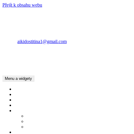
Přejít k obsahu webu
AIKIDO ŠTÍTINA
KONTAKT
Lubomír Pásztor
E-mail:
aikidostitina1@gmail.com
Tel.: +420734783016
Tel.: +420737022397
Kamila Pásztor Kolaříková
Tel.: +420604625201
Menu a widgety
Úvod
Kalendář akcí
Dětský oddíl
Dospělí
Pro členy
Chování v Dojo
Základní pojmy Aikido
Ke stažení
Kde cvičíme