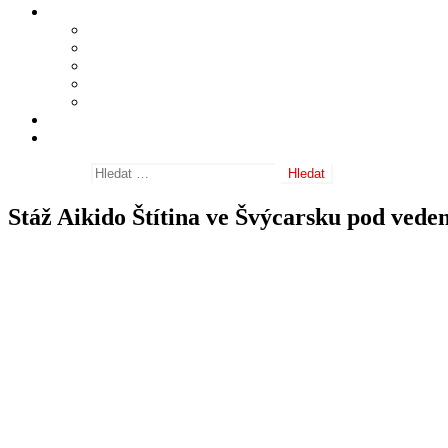
Informace
Shihan Masatomi Ikeda
Sensei Michele Quaranta
Často kladené dotazy
Nositelé danových stupňů
Odkazy
Fotogalerie
Archiv aktualit
Vyhledávání
Stáž Aikido Štítina ve Švýcarsku pod vede