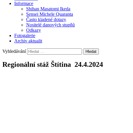
Informace
Shihan Masatomi Ikeda
Sensei Michele Quaranta
Často kladené dotazy
Nositelé danových stupňů
Odkazy
Fotogalerie
Archiv aktualit
Vyhledávání
Regionální stáž Štítina 24.4.2024