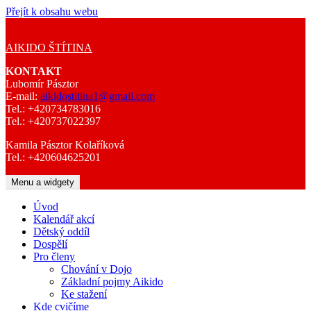
Přejít k obsahu webu
AIKIDO ŠTÍTINA
KONTAKT
Lubomír Pásztor
E-mail:
aikidostitina1@gmail.com
Tel.: +420734783016
Tel.: +420737022397
Kamila Pásztor Kolaříková
Tel.: +420604625201
Menu a widgety
Úvod
Kalendář akcí
Dětský oddíl
Dospělí
Pro členy
Chování v Dojo
Základní pojmy Aikido
Ke stažení
Kde cvičíme